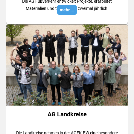
Die AG Fußverkehr entwickelt Projekte, erarbeitet
Materialien und tagt ein- bis zweimal jährlich.
mehr ...
AG Landkreise
Die Landkreise nehmen in der AGFK-BW eine besondere