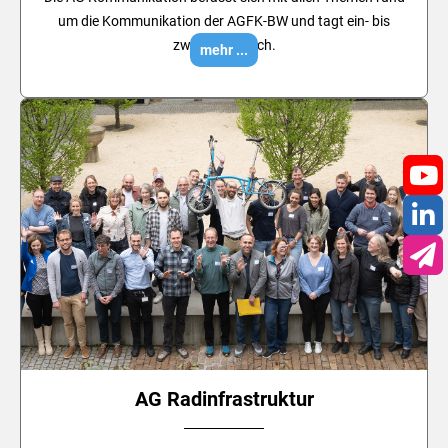
um die Kommunikation der AGFK-BW und tagt ein- bis
zweimal jährlich.
mehr ...
You
Lin
New
AG Radinfrastruktur