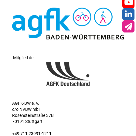
You
Lin
New
Mitglied der
AGFK-BW e. V.
c/o NVBW mbH
Rosensteinstraße 37B
70191 Stuttgart
+49 711 23991-1211