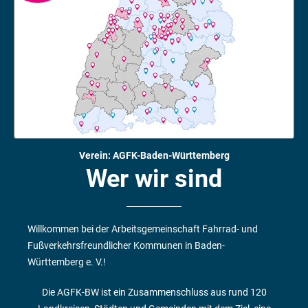
t
s
m
a
n
a
g
e
m
e
n
t
a
m
B
e
i
Verein: AGFK-Baden-Württemberg
s
p
Wer wir sind
i
e
l
U
n
f
Willkommen bei der Arbeitsgemeinschaft Fahrrad- und
a
l
Fußverkehrsfreundlicher Kommunen in Baden-
l
k
Württemberg e. V.!
o
m
m
Die AGFK-BW ist ein Zusammenschluss aus rund 120
i
s