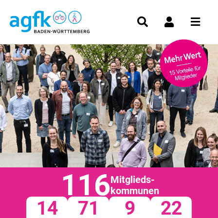
116
Mitglieds-
kommunen
14
71
9
22