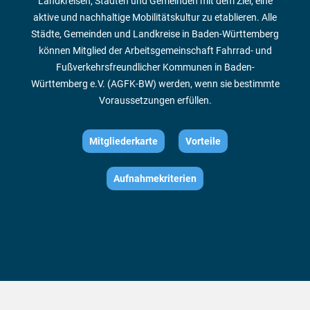
Landkreisen, Städten und Gemeinden mit dem Ziel, eine
s
i
aktive und nachhaltige Mobilitätskultur zu etablieren. Alle
o
n
Städte, Gemeinden und Landkreise in Baden-Württemberg
u
n
können Mitglied der Arbeitsgemeinschaft Fahrrad- und
d
V
Fußverkehrsfreundlicher Kommunen in Baden-
e
Württemberg e.V. (AGFK-BW) werden, wenn sie bestimmte
r
k
Voraussetzungen erfüllen.
e
h
r
s
s
Mitgliederkarte
Vorteile
c
h
a
u
Aufnahmekriterien
(
T
e
r
m
i
n
2
)