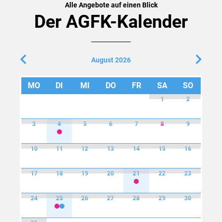
Alle Angebote auf einen Blick
Der AGFK-Kalender
August 2026
MO
DI
MI
DO
FR
SA
SO
1
2
3
4
5
6
7
8
9
A
G
F
10
11
12
13
14
15
16
K
-
S
o
17
18
19
20
21
22
23
m
A
m
G
e
F
r
24
25
26
27
28
29
30
K
e
2
R
m
x
.
e
e
k
#
i
e