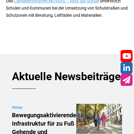
Das
Landesprogramm MOVERS – Aktiv zur Schule
unterstützt
Schulen und Kommunen bei der Umsetzung von Schulstraßen und
Schulzonen mit Beratung, Leitfäden und Materialien.
You
Aktuelle Newsbeiträge
Lin
New
News
Bewegungsaktivierende
Infrastruktur für zu Fuß
Gehende und