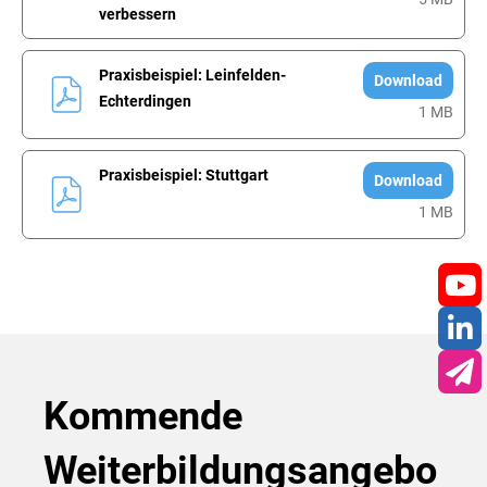
verbessern
Praxisbeispiel: Leinfelden-
Download
Echterdingen
1 MB
Praxisbeispiel: Stuttgart
Download
1 MB
You
Lin
New
Kommende
Weiterbildungsangebo