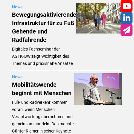
News
You
Bewegungsaktivierende
Infrastruktur für zu Fuß
Lin
Gehende und
New
Radfahrende
Digitales Fachseminar der
AGFK‑BW zeigt Wichtigkeit des
Themas und praxisnahe Ansätze
News
Mobilitätswende
beginnt mit Menschen
Fuß- und Radverkehr kommen
voran, wenn Menschen
Verantwortung übernehmen und
gemeinsam handeln. Das machte
Günter Riemer in seiner Keynote