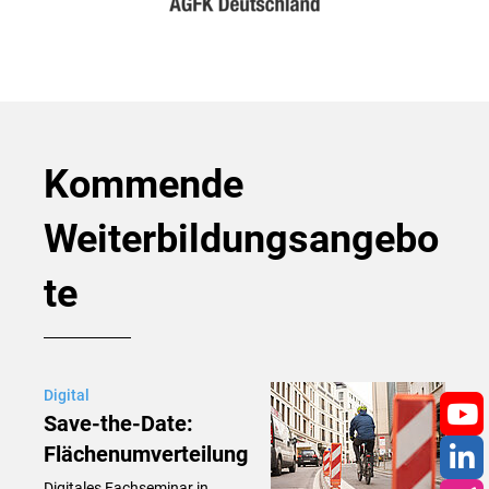
Kommende
Weiterbildungsangebo
te
Digital
Save-the-Date:
You
Flächenumverteilung
Digitales Fachseminar in