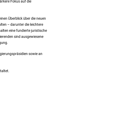
ärkere Fokus auf die
inen Überblick über die neuen
en – darunter die leichtere
en eine fundierte juristische
rierenden sind ausgewiesene
gung.
egierungspräsidien sowie an
altet.