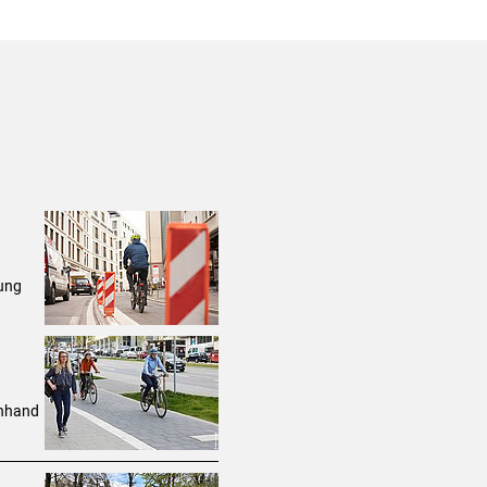
ung
anhand