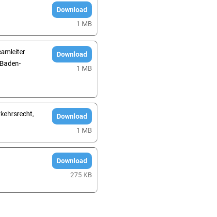
Download
1 MB
amleiter
Download
 Baden-
1 MB
rkehrsrecht,
Download
1 MB
Download
275 KB