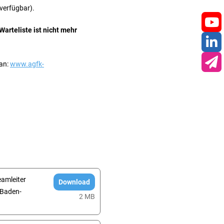
verfügbar).
arteliste ist nicht mehr
You
Lin
 an:
www.agfk-
New
amleiter
Download
 Baden-
2 MB