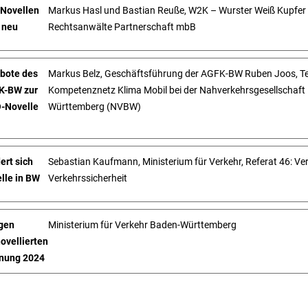
-Novellen
Markus Hasl und Bastian Reuße, W2K – Wurster Weiß Kupfer
t neu
Rechtsanwälte Partnerschaft mbB
bote des
Markus Belz, Geschäftsführung der AGFK-BW Ruben Joos, Te
K-BW zur
Kompetenznetz Klima Mobil bei der Nahverkehrsgesellschaft
-Novelle
Württemberg (NVBW)
ert sich
Sebastian Kaufmann, Ministerium für Verkehr, Referat 46: Ve
lle in BW
Verkehrssicherheit
igen
Ministerium für Verkehr Baden-Württemberg
ovellierten
nung 2024