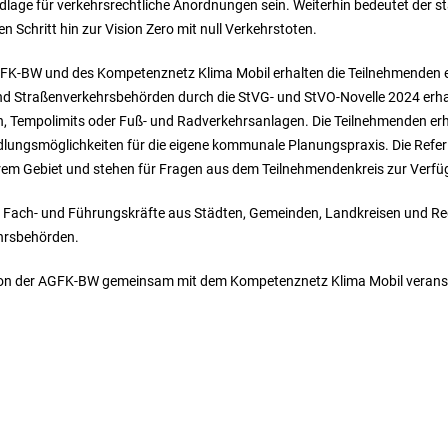
dlage für verkehrsrechtliche Anordnungen sein. Weiterhin bedeutet der st
n Schritt hin zur Vision Zero mit null Verkehrstoten.
GFK-BW und des Kompetenznetz Klima Mobil erhalten die Teilnehmenden e
 Straßenverkehrsbehörden durch die StVG- und StVO-Novelle 2024 erhalt
empolimits oder Fuß- und Radverkehrsanlagen. Die Teilnehmenden erhalt
lungsmöglichkeiten für die eigene kommunale Planungspraxis. Die Refe
hrem Gebiet und stehen für Fragen aus dem Teilnehmendenkreis zur Verfü
an Fach- und Führungskräfte aus Städten, Gemeinden, Landkreisen und R
hrsbehörden.
von der AGFK-BW gemeinsam mit dem Kompetenznetz Klima Mobil veranst