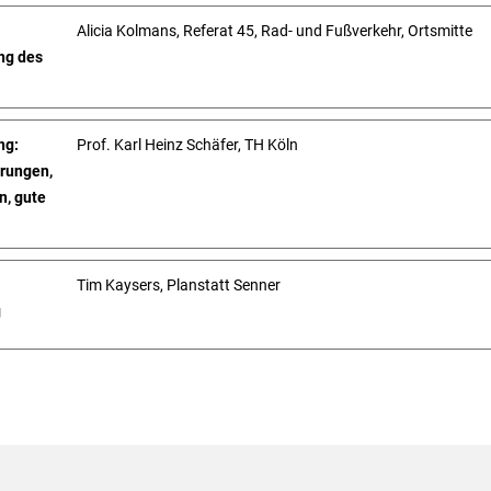
Alicia Kolmans, Referat 45, Rad- und Fußverkehr, Ortsmitte
ng des
ng:
Prof. Karl Heinz Schäfer, TH Köln
erungen,
, gute
Tim Kaysers, Planstatt Senner
g