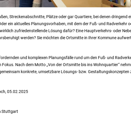
ßen, Streckenabschnitte, Plätze oder gar Quartiere, bei denen dringend 
Oder ein aktuelles Planungsvorhaben, mit dem der Fuß- und Radverkehr ode
e wirklich zufriedenstellende Lösung dafür? Eine Hauptverkehrs- oder Neb
hrsberuhigt werden? Sie möchten die Ortsmitte in Ihrer Kommune aufwer
ordernden und komplexen Planungsfälle rund um den Fuß- und Radverkeh
m Fokus. Nach dem Motto „Von der Ortsmitte bis ins Wohnquartier“ nehmen
d gemeinsam konkrete, umsetzbare Lösungs- bzw. Gestaltungskonzepten z
och, 05.02.2025
Stuttgart