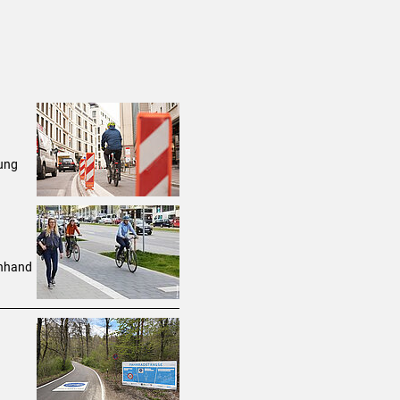
ung
anhand