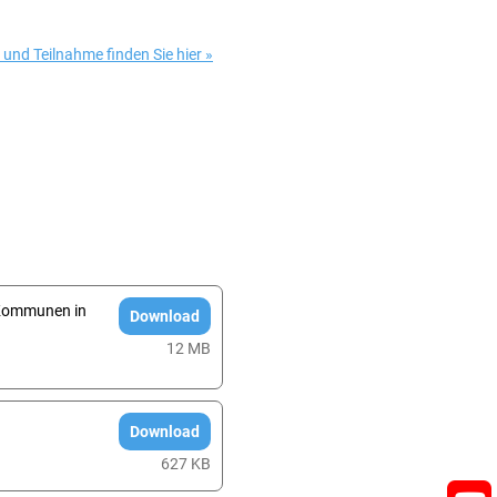
und Teilnahme finden Sie hier »
 Kommunen in
Download
12 MB
Download
627 KB