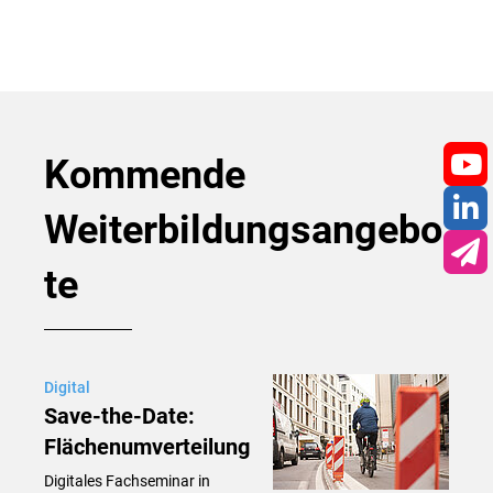
Kommende
You
Weiterbildungsangebo
Lin
te
New
Digital
Save-the-Date:
Flächenumverteilung
Digitales Fachseminar in