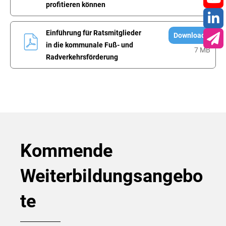
profitieren können
You
Lin
Einführung für Ratsmitglieder
Download
in die kommunale Fuß- und
7 MB
New
Radverkehrsförderung
Kommende
Weiterbildungsangebo
te