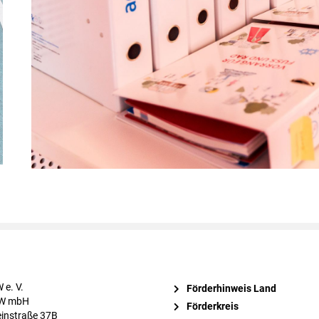
 e. V.
Förderhinweis Land
BW mbH
Förderkreis
instraße 37B